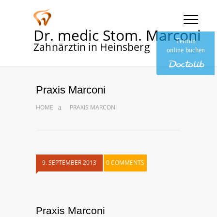
Dr. medic Stom. Marconi
Termin
Zahnärztin in Heinsberg
online buchen
Praxis Marconi
HOME
PRAXIS MARCONI
9. SEPTEMBER 2013
0 COMMENTS
Praxis Marconi